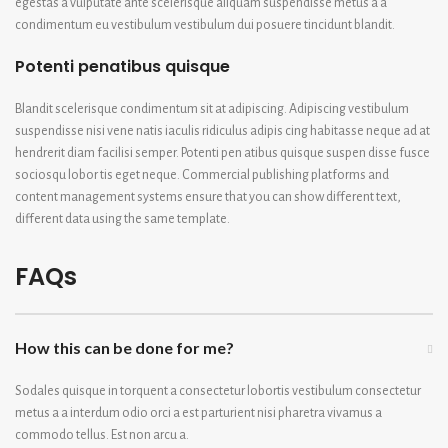
egestas a vulputate ante scelerisque aliquam suspendisse metus a a
condimentum eu vestibulum vestibulum dui posuere tincidunt blandit.
Potenti penatibus quisque
Blandit scelerisque condimentum sit at adipiscing. Adipiscing vestibulum
suspendisse nisi vene natis iaculis ridiculus adipis cing habitasse neque ad at
hendrerit diam facilisi semper. Potenti pen atibus quisque suspen disse fusce
sociosqu lobor tis eget neque. Commercial publishing platforms and
content management systems ensure that you can show different text,
different data using the same template.
FAQs
How this can be done for me?
Sodales quisque in torquent a consectetur lobortis vestibulum consectetur
metus a a interdum odio orci a est parturient nisi pharetra vivamus a
commodo tellus. Est non arcu a.