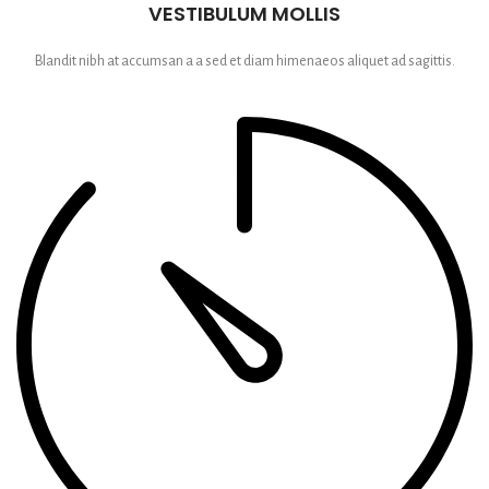
VESTIBULUM MOLLIS
Blandit nibh at accumsan a a sed et diam himenaeos aliquet ad sagittis.