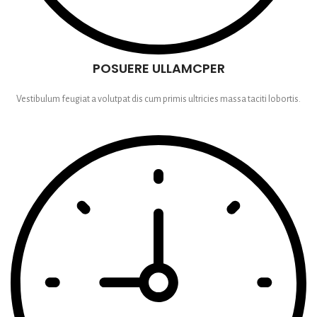
POSUERE ULLAMCPER
Vestibulum feugiat a volutpat dis cum primis ultricies massa taciti lobortis.