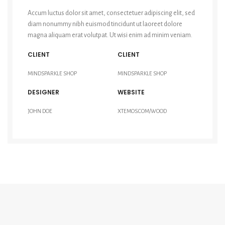
Accum luctus dolor sit amet, consectetuer adipiscing elit, sed
diam nonummy nibh euismod tincidunt ut laoreet dolore
magna aliquam erat volutpat. Ut wisi enim ad minim veniam.
CLIENT
CLIENT
MINDSPARKLE SHOP
MINDSPARKLE SHOP
DESIGNER
WEBSITE
JOHN DOE
XTEMOS.COM/WOOD