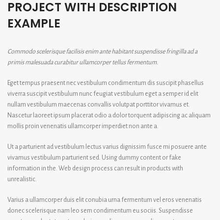
PROJECT WITH DESCRIPTION
EXAMPLE
Commodo scelerisque facilisis enim ante habitant suspendisse fringilla ad a
primis malesuada curabitur ullamcorper tellus fermentum.
Eget tempus praesent nec vestibulum condimentum dis suscipit phasellus
viverra suscipit vestibulum nunc feugiat vestibulum eget a semper id elit
nullam vestibulum maecenas convallis volutpat porttitor vivamus et.
Nascetur laoreet ipsum placerat odio a dolor torquent adipiscing ac aliquam
mollis proin venenatis ullamcorper imperdiet non ante a.
Ut a parturient ad vestibulum lectus varius dignissim fusce mi posuere ante
vivamus vestibulum parturient sed. Using dummy content or fake
information in the. Web design process can result in products with
unrealistic.
Varius a ullamcorper duis elit conubia urna fermentum vel eros venenatis
donec scelerisque nam leo sem condimentum eu sociis. Suspendisse