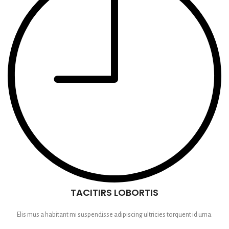
TACITIRS LOBORTIS
Elis mus a habitant mi suspendisse adipiscing ultricies torquent id urna.