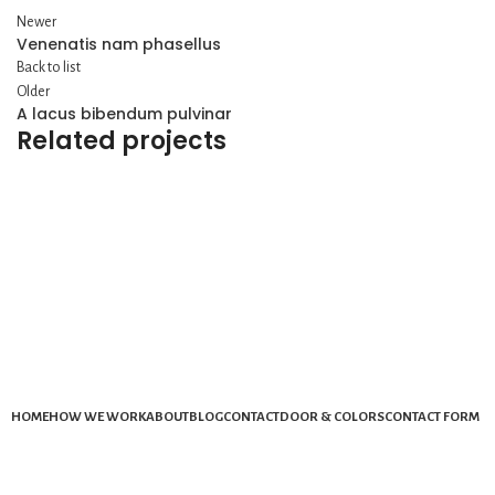
Newer
Venenatis nam phasellus
Back to list
Older
A lacus bibendum pulvinar
Related projects
KITCHEN
SUSPENDISSE QUAM AT VESTIBULUM
HOME
HOW WE WORK
ABOUT
BLOG
CONTACT
DOOR & COLORS
CONTACT FORM
Mail: info@ekydohome.com
Phone: (443) 968-6207