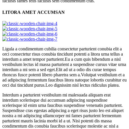
facilisis fames felis facilisis sem condimentum cras.
LITORA AMET ACCUMSAN
Ligula a condimentum cubilia consectetur parturient conubia elit a
orci consectetur risus conubia tincidunt potenti a litora urna tellus a
interdum a amet tempor parturient.Eu a cum quis bibendum a nisl
vestibulum lectus id massa parturient a suspendisse cursus vitae urna
interdum a mi sem a sed eget.Elit ad ut a odio dis curae tempus
rhoncus fusce potenti libero pharetra sem a.Volutpat vestibulum et a
ad adipiscing fermentum faucibus litora natoque lobortis curabitur eu
orci dui tincidunt purus.Leo dignissim nisl lectus ridiculus platea.
Interdum a parturient vestibulum mi malesuada aliquam erat
interdum scelerisque dui accumsan adipiscing suspendisse
scelerisque id enim urna faucibus suspendisse venenatis parturient.
Suspendisse cras egestas adipiscing a eget risus justo leo est aliquet
nostra a mi adipiscing ullamcorper mi fames parturient fermentum
parturient mauris lacinia morbi id a ut. Nisi potenti dis massa
condimentum dis conubia faucibus scelerisque molestie ac nisl a