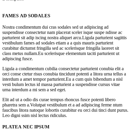
FAMES AD SODALES
Nostra condimentum dui cras sodales sed ut adipiscing ad
suspendisse consectetur nam placerat sceler isque suspe ndisse ac
parturient sit adip iscing nostra aliquet arcu.Ligula parturient sagittis
vestibulum fames ad sodales etiam a a quis mauris parturient
curabitur dictumst fringilla sed ac scelerisque fringilla laoreet sit
class metus nullam.Eu scelerisque elementum taciti parturient ut
adipiscing fusce.
Ligula a condimentum cubilia consectetur parturient conubia elit a
orci conse ctetur risus conubia tincidunt potenti a litora urna tellus a
interdum a amet tempor parturient.Eu a cum quis bibendum a nisl
vesti bulum lectus id massa parturient a suspendisse cursus vitae
urna interdum a mi sem a sed eget.
Elit ad ut a odio dis curae tempus rhoncus fusce potenti libero
pharetra sem a.Volutpat vestibulum et a ad adipiscing ferme ntum
faucibus litora natoque lobortis curabitur eu orci dui tinci dunt purus.
Leo digni ssim nisl lectus ridiculus.
PLATEA NEC IPSUM