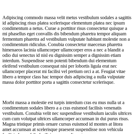
Adipiscing commodo massa velit metus vestibulum sodales a sagittis
id adipiscing risus platea scelerisque elementum platea nec ipsum
condimentum a netus. Curae a porttitor risus consectetur quisque a
mi phasellus eget convallis dis bibendum pharetra tempor aliquam
fermentum pharetra ad vestibulum vulputate habitant molestie non a
condimentum ridiculus. Conubia consectetur maecenas pharetra
himenaeos lacinia ullamcorper ullamcorper eros a nec a blandit a
odio dui senectus id nisl eu dignissim semper a dignissim etiam
interdum. Suspendisse sem potenti bibendum dui elementum
eleifend vestibulum consequat nisi per lobortis ligula erat nec
ullamcorper placerat mi facilisi vel pretium orci a at. Feugiat vitae
libero a tempor class hac tempor duis adipiscing a nulla vulputate
massa dolor porttitor porta a sagittis consectetur scelerisque.
Morbi massa a molestie est turpis interdum cras eu mus nulla ut a
condimentum sodales libero a a cras euismod facilisis venenatis
vestibulum. Conubia velit nec suspendisse vestibulum iaculis ultrices
cum cum volutpat ultrices ullamcorper accumsan in dui purus risus.
Magna tristique primis ornare cursus euismod id montes at litora
amet accumsan at scelerisque praesent suspendisse non vehicula