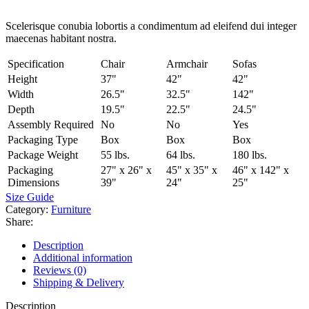
Scelerisque conubia lobortis a condimentum ad eleifend dui integer
maecenas habitant nostra.
Specification
Chair
Armchair
Sofas
Height
37"
42"
42"
Width
26.5"
32.5"
142"
Depth
19.5"
22.5"
24.5"
Assembly Required
No
No
Yes
Packaging Type
Box
Box
Box
Package Weight
55 lbs.
64 lbs.
180 lbs.
Packaging
27" x 26" x
45" x 35" x
46" x 142" x
Dimensions
39"
24"
25"
Size Guide
Category:
Furniture
Share:
Description
Additional information
Reviews (0)
Shipping & Delivery
Description