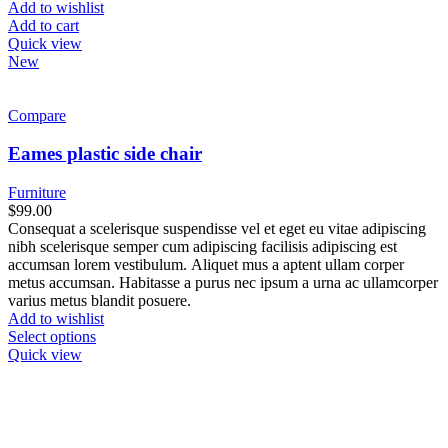
Add to wishlist
Add to cart
Quick view
New
Compare
Eames plastic side chair
Furniture
$
99.00
Consequat a scelerisque suspendisse vel et eget eu vitae adipiscing
nibh scelerisque semper cum adipiscing facilisis adipiscing est
accumsan lorem vestibulum. Aliquet mus a aptent ullam corper
metus accumsan. Habitasse a purus nec ipsum a urna ac ullamcorper
varius metus blandit posuere.
Add to wishlist
Select options
Quick view
Home
How We Work
About