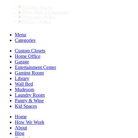
Custom Spaces
Price Match Guarantee
Warranty Policy
Privacy Policy
Menu
Categories
Custom Closets
Home Office
Garage
Entertainment Center
Gaming Room
Library
Wall Bed
Mudroom
Laundry Room
Pantry & Wine
Kid Spaces
Home
How We Work
About
Blog