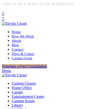
CHECK OUT OUR COVID-19 PROCESS
MORE
INFORMATION
Home
How We Work
About
Blog
Contact
Door & Colors
Contact Form
Schedule a Free Consultation
Menu
Custom Closets
Home Office
Garage
Entertainment Center
Gaming Room
Library