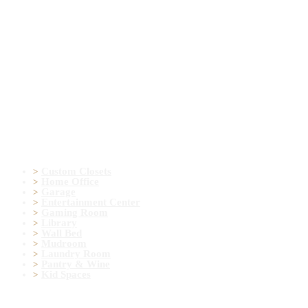
Blog
Contact
Door & Colors
Contact Form
Mail: info@ekydohome.com
Phone: (443) 968-6207
7400 Lockport Pl Suite I , Lorton, VA 22079
© 2022 All Rights Reserved. Ekydo® LLC.
Custom Spaces
Custom Closets
Home Office
Garage
Entertainment Center
Gaming Room
Library
Wall Bed
Mudroom
Laundry Room
Pantry & Wine
Kid Spaces
More Information